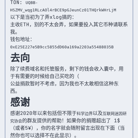
TON:
UQBB-
HSZMV_wqg1RLcAOl4rBCE9pGJeunCz01THQrkWHrLjM
以下是当初为了弄xlog搞的：
主收ETH，别的不太会弄，如果要投入其它币种请联系
我。
钱包地址：
0xE25E227e5B9cc5855dD60a169a2203a55488035B
去向
除了续费域名和托管服务，剩下的钱会收入囊中，用
于有需要的时候给自己买吃的（
公益捐款暂时不考虑，因为我也不太敢相信这种东
西。
感谢
感谢2020年以来包括但不限于
以及
科学边界
互联网迷因研
的群友提供的帮助！如果你的捐赠超出了 1$
究协会
（或者5¥），你的名字就会随附留言出现在下面（当
然你也可以选择不在此显示）。