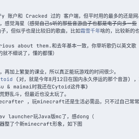
fy 账户和 Cracked 过的 客户端，但平时用的最多的还是网易云
，感觉海星（
感觉自己s听的那些音游曲子也都是电子向多一些
d 曲子，但似乎也是比较旧的歌曲，比如
霜雪千年
啥的，比较新的
t serious about them.和去年基本一致，你草听歌仍以
的就不细说了，懂的都懂）
，再加上繁复的课业，所以真正能玩游戏的时间很少。
ytoid
(对，就是今年8月12日在国内永久停运的那个音游) 
 & maimai时我还在Cytoid这件事》
荒野乱斗，但最近也没太玩了。
ecrafter ，玩minecraft还是生活必需品，只不过自己
 launcher玩Java版mc了，感dong（
整了个新minecraft形象，如下图