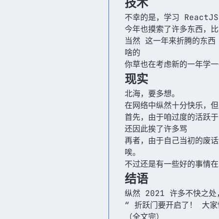
技术
不幸的是，学习 React
今年也摸索了许多东西，比
当然 这一年来折腾的东西 还
啥的
你草也在考虑新的一年学一
现实
北海，要多想。
在网络中纵然十分快乐，但
首先，由于咱过度的活跃于
还因此挨了许多骂
再者，由于自己当初的废话
唉。
不过还是有一些好的事情在
结语
纵然 2021 许多不快之
“ 折跃门要开启了！ 大家
（全文完）