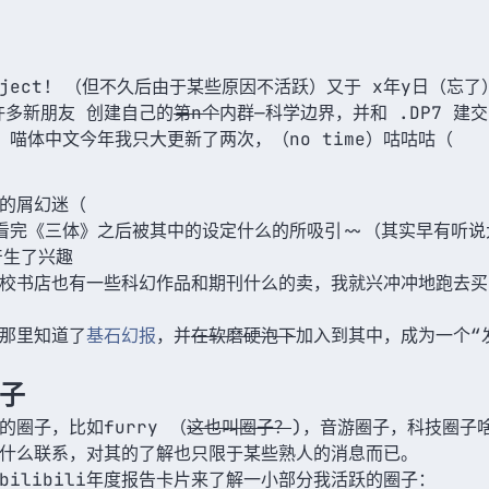
roject! （但不久后由于某些原因不活跃）又于 x年y日（忘
许多新朋友 创建自己的
第n个
内群—科学边界，并和 .DP7 
喵体中文今年我只大更新了两次，（no time）咕咕咕（
的屑幻迷（
看完《三体》之后被其中的设定什么的所吸引~~（其实早有听
产生了兴趣
校书店也有一些科幻作品和期刊什么的卖，我就兴冲冲地跑去买
那里知道了
基石幻报
，并
在软磨硬泡下
加入到其中，成为一个“
子
圈子，比如furry （
这也叫圈子？
)，音游圈子，科技圈子
什么联系，对其的了解也只限于某些熟人的消息而已。
ilibili年度报告卡片来了解一小部分我活跃的圈子：