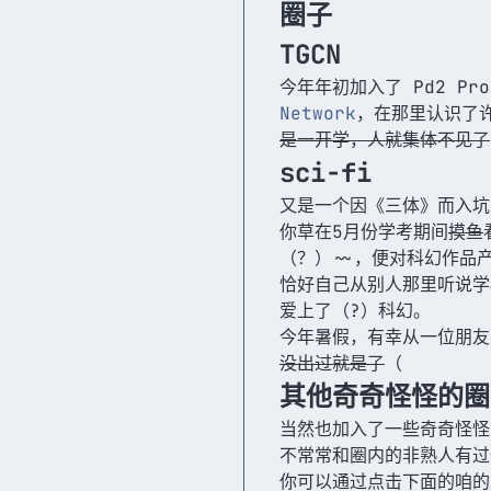
圈子
TGCN
今年年初加入了 Pd2 P
Network
，在那里认识了
是一开学，人就集体不见了
sci-fi
又是一个因《三体》而入坑
你草在5月份学考期间
摸鱼
（？）~~，便对科幻作品
恰好自己从别人那里听说学
爱上了（?）科幻。
今年暑假，有幸从一位朋友
没出过就是了
（
其他奇奇怪怪的圈
当然也加入了一些奇奇怪怪的
不常常和圈内的非熟人有过
你可以通过点击下面的咱的b