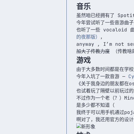
音乐
虽然咱已经拥有了 Spoti
今年尝试听了一些音游曲子
也听了一些 vocaloi
的夜那版）
，
anyway , I’m no
加大了传教力度
（传教啥
游戏
由于大多数时间都是在学校
今年入坑了一款音游 —
C
《关于我身边的朋友都在osu
也试着玩了隔壁以前玩过的
不过作为一个老（？）Min
是多少都不知道（
我终于可以用手机通过pojav
啊对了，我还用官方的设计器