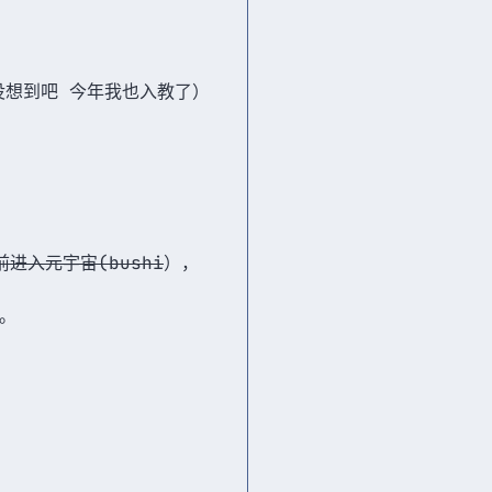
 （没想到吧 今年我也入教了）
前进入元宇宙(bushi
），
。