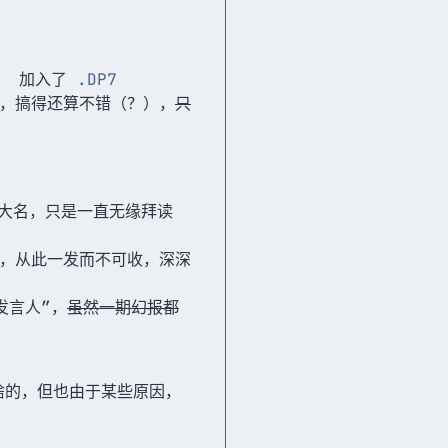
了） 加入了
.DP7
建交，搞得还算不错（？），
只
说大名，只是一直无缘拜读
，从此一发而不可收，深深
发言人”，
虽然一期幻报都
啥的，但也由于某些原因，