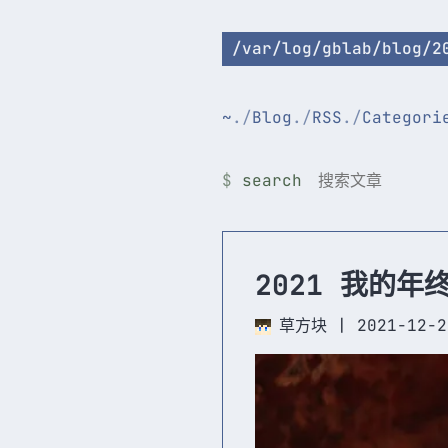
/var/log/gblab/blog/2
~
Blog
RSS
Categori
search
2021 我的年
草方块
|
2021-12-2